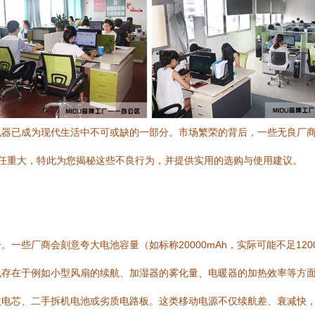
电器已成为现代生活中不可或缺的一部分。市场繁荣的背后，一些无良厂
责任重大，特此为您揭秘这些不良行为，并提供实用的选购与使用建议。
一些厂商会刻意夸大电池容量（如标称20000mAh，实际可能不足120
也存在于例如小型风扇的续航、加湿器的雾化量、电暖器的加热效率等方
收电芯、二手拆机电池或劣质电路板。这类移动电源不仅续航差、衰减快