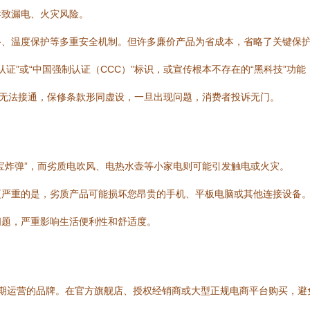
导致漏电、火灾风险。
路、温度保护等多重安全机制。但许多廉价产品为省成本，省略了关键保
认证”或“中国强制认证（CCC）”标识，或宣传根本不存在的“黑科技”功能
话无法接通，保修条款形同虚设，一旦出现问题，消费者投诉无门。
宝炸弹”，而劣质电吹风、电热水壶等小家电则可能引发触电或火灾。
更严重的是，劣质产品可能损坏您昂贵的手机、平板电脑或其他连接设备
问题，严重影响生活便利性和舒适度。
长期运营的品牌。在官方旗舰店、授权经销商或大型正规电商平台购买，