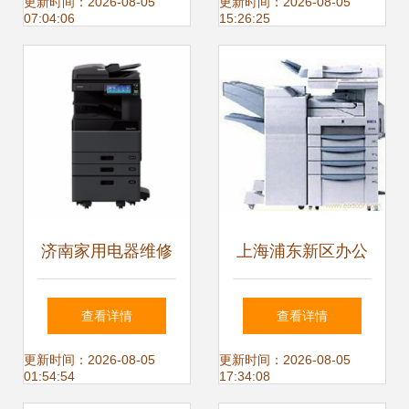
有！通讯设备篇
高端办公与酒店家
更新时间：2026-08-05
更新时间：2026-08-05
07:04:06
15:26:25
具新标杆
济南家用电器维修
上海浦东新区办公
指南 专业服务让居
设备与通讯设备专
查看详情
查看详情
家生活更便捷
卖指南
更新时间：2026-08-05
更新时间：2026-08-05
01:54:54
17:34:08