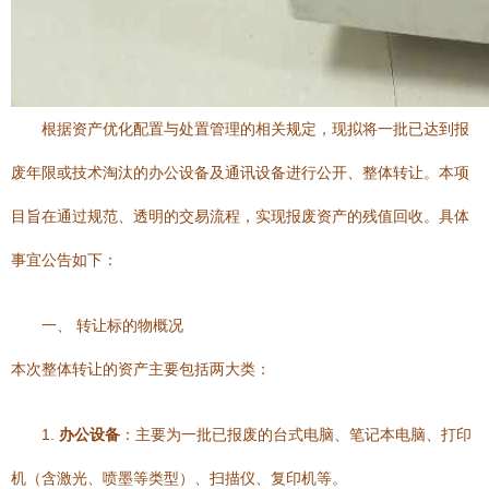
根据资产优化配置与处置管理的相关规定，现拟将一批已达到报
废年限或技术淘汰的办公设备及通讯设备进行公开、整体转让。本项
目旨在通过规范、透明的交易流程，实现报废资产的残值回收。具体
事宜公告如下：
一、 转让标的物概况
本次整体转让的资产主要包括两大类：
1.
办公设备
：主要为一批已报废的台式电脑、笔记本电脑、打印
机（含激光、喷墨等类型）、扫描仪、复印机等。