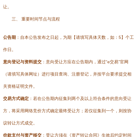
让。
三、 重要时间节点与流程
公告期
：自本公告发布之日起，为期【请填写具体天数，如：5】个工
作日。
意向登记与资料提交
：意向受让方应在公告期内，通过“e交易”官网
（请填写具体网址）进行项目查询、注册登记，并按平台要求提交相
关资格证明文件。
交易方式确定
：若在公告期内征集到两个及以上符合条件的意向受让
方，将采用网络竞价方式确定最终受让方；若仅征集到一个，则按协
议转让方式成交。
价款支付与资产移交
：受让方须在《资产转让合同》生效后约定时间